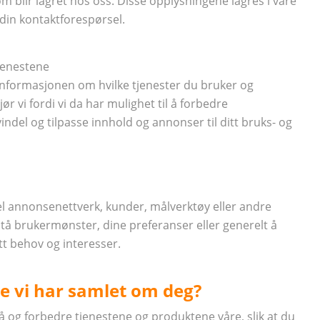
m blir lagret hos oss. Disse opplysningene lagres i våre
 din kontaktforespørsel.
jenestene
 informasjonen om hvilke tjenester du bruker og
 vi fordi vi da har mulighet til å forbedre
ndel og tilpasse innhold og annonser til ditt bruks- og
el annonsenettverk, kunder, målverktøy eller andre
rstå brukermønster, dine preferanser eller generelt å
ditt behov og interesser.
e vi har samlet om deg?
tå og forbedre tjenestene og produktene våre, slik at du