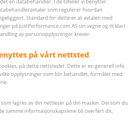
et en databehandler. I de tilfeller vi benytter
 databehandleravtaler som regulerer hvordan
geliggjort. Standard for dette er at avtalen med
ger på JustPerformance.com AS sin vegne og til klart
ehandling av personopplysninger krever.
enyttes på vårt nettsted
okies, på dette nettstedet. Dette er en generell info
vilke opplysninger som blir behandlet, formålet med
ne.
som lagres av din nettleser på din maskin. Dersom du
 de samme informasjonskapslene bli overført dit.