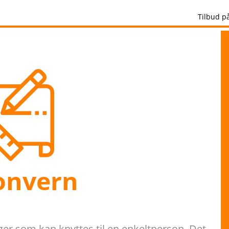
Tilbud p
onvern
er som kan knyttes til en enkeltperson. Det