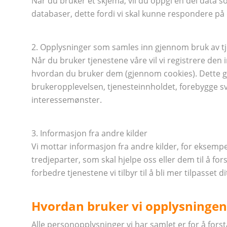
Når du bruker et skjema, vil du oppgi en del data so
databaser, dette fordi vi skal kunne respondere på
2. Opplysninger som samles inn gjennom bruk av t
Når du bruker tjenestene våre vil vi registrere den
hvordan du bruker dem (gjennom cookies). Dette gjør
brukeropplevelsen, tjenesteinnholdet, forebygge svi
interessemønster.
3. Informasjon fra andre kilder
Vi mottar informasjon fra andre kilder, for eksemp
tredjeparter, som skal hjelpe oss eller dem til å fo
forbedre tjenestene vi tilbyr til å bli mer tilpasset 
Hvordan bruker vi opplysningen
Alle personopplysninger vi har samlet er for å fors