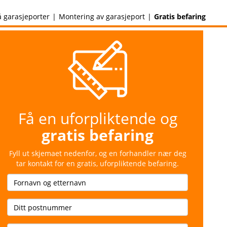
å garasjeporter
Montering av garasjeport
Gratis befaring
Få en uforpliktende og
gratis befaring
Fyll ut skjemaet nedenfor, og en forhandler nær deg
tar kontakt for en gratis, uforpliktende befaring.