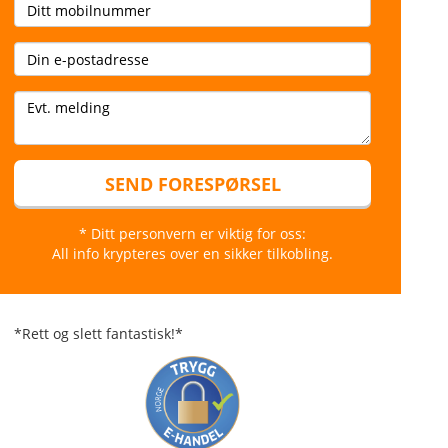
SEND FORESPØRSEL
* Ditt personvern er viktig for oss:
All info krypteres over en sikker tilkobling.
*Rett og slett fantastisk!*